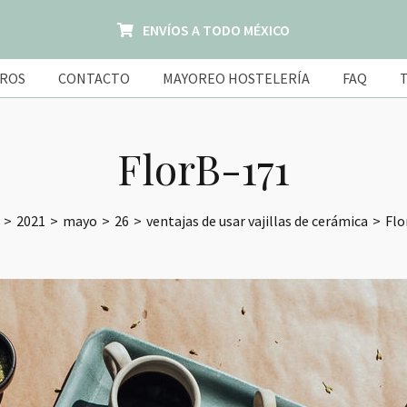
ENVÍOS A TODO MÉXICO
ROS
CONTACTO
MAYOREO HOSTELERÍA
FAQ
FlorB-171
>
2021
>
mayo
>
26
>
ventajas de usar vajillas de cerámica
>
Flo