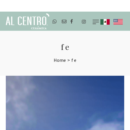
ENVÍOS A TODO MÉXICO
f e
Home
>
f e
Reproductor
de
vídeo