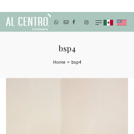
ENVÍOS A TODO MÉXICO
bsp4
Home
>
bsp4